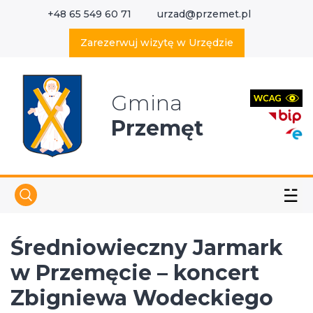
+48 65 549 60 71
urzad@przemet.pl
X
Wyszukaj w serwisie
Zarezerwuj wizytę w Urzędzie
Gmina
Przemęt
☱
Średniowieczny Jarmark
w Przemęcie – koncert
Zbigniewa Wodeckiego