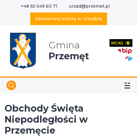
+48 65 549 60 71
urzad@przemet.pl
X
Wyszukaj w serwisie
Zarezerwuj wizytę w Urzędzie
Gmina
Przemęt
☱
Obchody Święta
Niepodległości w
Przemęcie