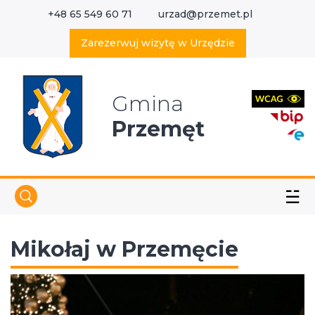
+48 65 549 60 71
urzad@przemet.pl
X
Wyszukaj w serwisie
Zarezerwuj wizytę w Urzędzie
Gmina
Przemęt
☱
Mikołaj w Przemęcie