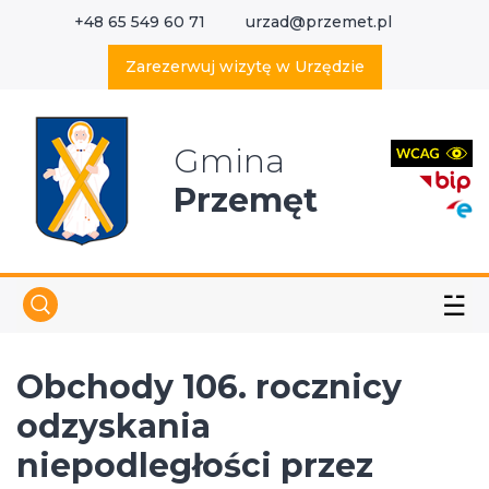
+48 65 549 60 71
urzad@przemet.pl
X
Wyszukaj w serwisie
Zarezerwuj wizytę w Urzędzie
Gmina
Przemęt
☱
Obchody 106. rocznicy
odzyskania
niepodległości przez