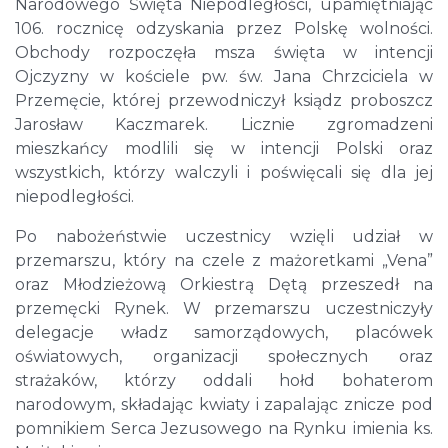
Narodowego Święta Niepodległości, upamiętniając
106. rocznicę odzyskania przez Polskę wolności.
Obchody rozpoczęła msza święta w intencji
Ojczyzny w kościele pw. św. Jana Chrzciciela w
Przemęcie, której przewodniczył ksiądz proboszcz
Jarosław Kaczmarek. Licznie zgromadzeni
mieszkańcy modlili się w intencji Polski oraz
wszystkich, którzy walczyli i poświęcali się dla jej
niepodległości.
Po nabożeństwie uczestnicy wzięli udział w
przemarszu, który na czele z mażoretkami „Vena”
oraz Młodzieżową Orkiestrą Dętą przeszedł na
przemęcki Rynek. W przemarszu uczestniczyły
delegacje władz samorządowych, placówek
oświatowych, organizacji społecznych oraz
strażaków, którzy oddali hołd bohaterom
narodowym, składając kwiaty i zapalając znicze pod
pomnikiem Serca Jezusowego na Rynku imienia ks.