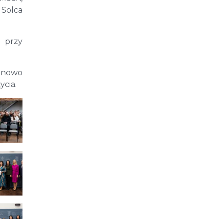
Solca
 przy
e nowo
ycia.