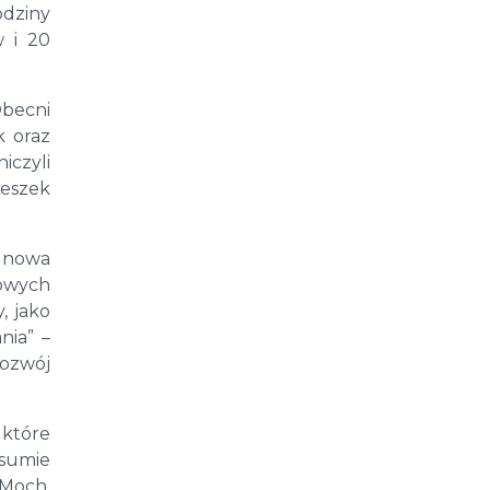
odziny
w i 20
Obecni
k oraz
iczyli
Leszek
o nowa
nowych
, jako
nia” –
rozwój
 które
sumie
 Moch,