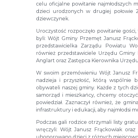
celu oficjalne powitanie najmłodszych
dzieci urodzonych w drugiej połowie 
dziewczynek.
Uroczystość rozpoczęło powitanie gości
byli: Wójt Gminy Przemęt Janusz Frąc
przedstawicielka Zarządu Powiatu Wol
również przedstawiciele Urzędu Gminy
Anglart oraz Zastępca Kierownika Urzędu
W swoim przemówieniu Wójt Janusz Frą
nadzieja i przyszłość, którą wspólnie
obywateli naszej gminy. Każde z tych dzi
samorząd i mieszkańcy, chcemy otoczyć 
powiedział. Zaznaczył również, że gmin
infrastruktury i edukacji, aby najmłodsi 
Podczas gali rodzice otrzymali listy gra
wręczyli: Wójt Janusz Frąckowiak or
uhonorowano dzieci z różnych miejscowośc