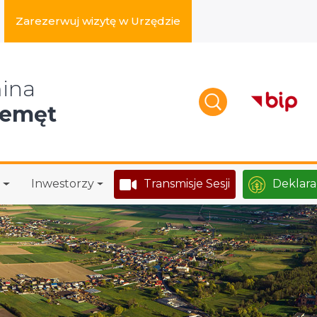
Zarezerwuj wizytę w Urzędzie
zukaj w serwisie
ina
zemęt
Inwestorzy
Transmisje Sesji
Deklara