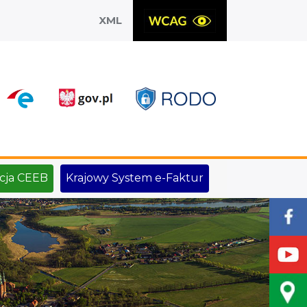
XML
X
cja CEEB
Krajowy System e-Faktur