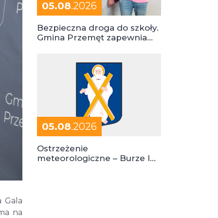
05.08
.2026
Bezpieczna droga do szkoły.
Gmina Przemęt zapewnia
dowóz do szkół i ośrodków
05.08
.2026
Ostrzeżenie
meteorologiczne – Burze I
stopień zagrożenia
a Gala
 ma na