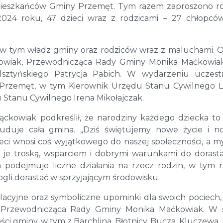
 mieszkańców Gminy Przemęt. Tym razem zaproszono r
2024 roku, 47 dzieci wraz z rodzicami – 27 chłopcó
, w tym władz gminy oraz rodziców wraz z maluchami. 
kowiak, Przewodnicząca Rady Gminy Monika Maćkowia
sztyńskiego Patrycja Pabich. W wydarzeniu uczestn
 Przemęt, w tym Kierownik Urzędu Stanu Cywilnego 
 Stanu Cywilnego Irena Mikołajczak.
ckowiak podkreślił, że narodziny każdego dziecka t
 buduje cała gmina. „Dziś świętujemy nowe życie i 
eci wnosi coś wyjątkowego do naszej społeczności, a my
je troską, wsparciem i dobrymi warunkami do dorasta
a podejmuje liczne działania na rzecz rodzin, w tym 
mogli dorastać w sprzyjającym środowisku.
tulacyjne oraz symboliczne upominki dla swoich pociech,
az Przewodnicząca Rady Gminy Monika Maćkowiak. W 
i gminy, w tym z Barchlina, Błotnicy, Bucza, Kluczewa,