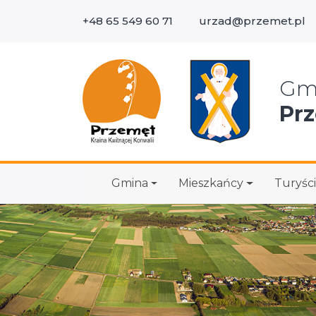
+48 65 549 60 71
urzad@przemet.pl
Wys
Gm
Pr
Gmina
Mieszkańcy
Turyści