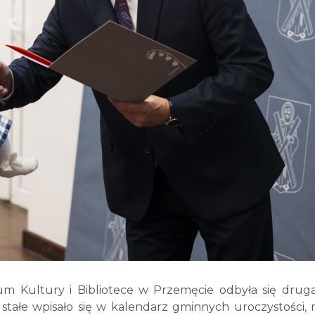
m Kultury i Bibliotece w Przemęcie odbyła się drug
tałe wpisało się w kalendarz gminnych uroczystości,