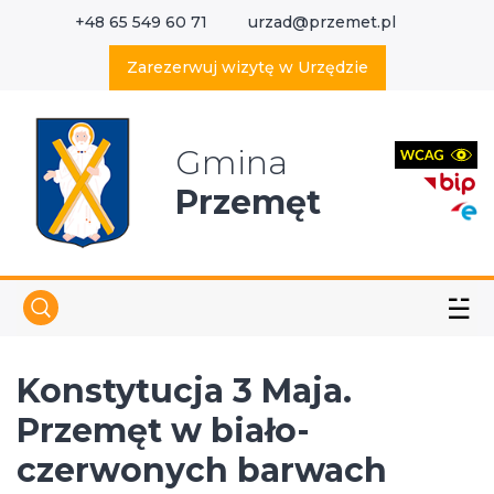
+48 65 549 60 71
urzad@przemet.pl
X
Wyszukaj w serwisie
Zarezerwuj wizytę w Urzędzie
Gmina
Przemęt
☱
Konstytucja 3 Maja.
Przemęt w biało-
czerwonych barwach