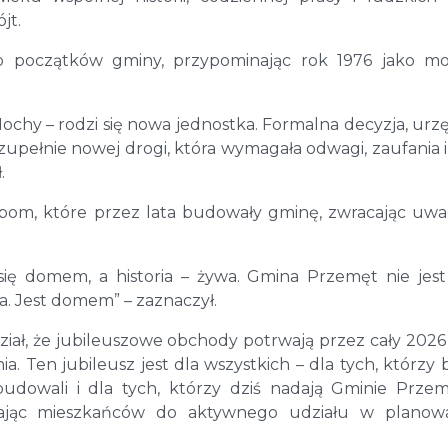
jt.
o początków gminy, przypominając rok 1976 jako m
Mochy – rodzi się nowa jednostka. Formalna decyzja, ur
k zupełnie nowej drogi, która wymagała odwagi, zaufania i
.
obom, które przez lata budowały gminę, zwracając uw
e się domem, a historia – żywa. Gmina Przemęt nie jest
a. Jest domem” – zaznaczył.
iał, że jubileuszowe obchody potrwają przez cały 2026 
. Ten jubileusz jest dla wszystkich – dla tych, którzy b
budowali i dla tych, którzy dziś nadają Gminie Przem
szając mieszkańców do aktywnego udziału w planow