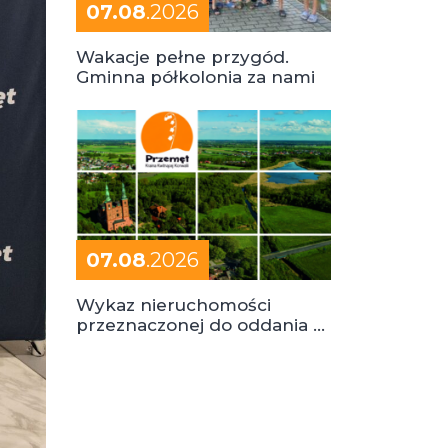
07.08
.2026
Wakacje pełne przygód.
Gminna półkolonia za nami
07.08
.2026
Wykaz nieruchomości
przeznaczonej do oddania w
dzierżawę