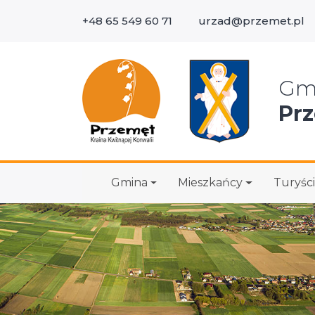
+48 65 549 60 71
urzad@przemet.pl
Wys
Gm
Pr
Gmina
Mieszkańcy
Turyści