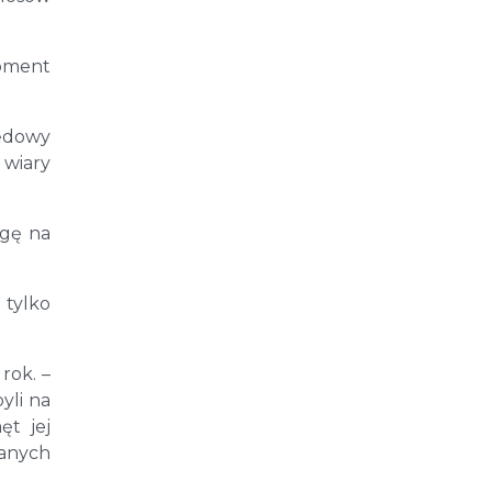
oment
zędowy
 wiary
agę na
 tylko
rok. –
yli na
ęt jej
anych