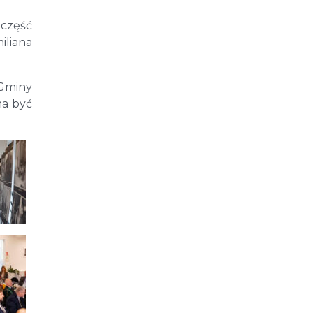
 część
iliana
 Gminy
ma być