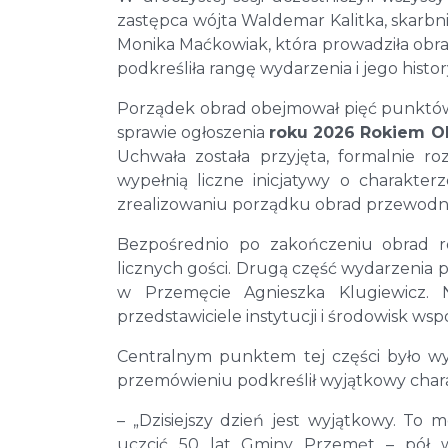
zastępca wójta Waldemar Kalitka, skarb
Monika Maćkowiak, która prowadziła obr
podkreśliła rangę wydarzenia i jego histo
Porządek obrad obejmował pięć punktów,
sprawie ogłoszenia
roku 2026 Rokiem O
Uchwała została przyjęta, formalnie ro
wypełnią liczne inicjatywy o charakte
zrealizowaniu porządku obrad przewodni
Bezpośrednio po zakończeniu obrad ro
licznych gości. Drugą część wydarzenia 
w Przemęcie Agnieszka Klugiewicz. Na
przedstawiciele instytucji i środowisk w
Centralnym punktem tej części było wy
przemówieniu podkreślił wyjątkowy char
– „Dzisiejszy dzień jest wyjątkowy. To 
uczcić 50 lat Gminy Przemęt – pół wi