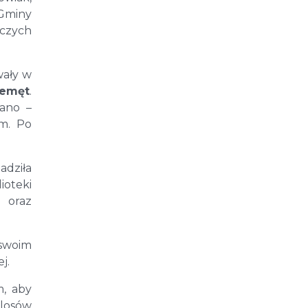
 Gminy
wczych
wały w
zemęt
.
iano –
ym. Po
adziła
ioteki
i oraz
 swoim
j.
m, aby
 losów