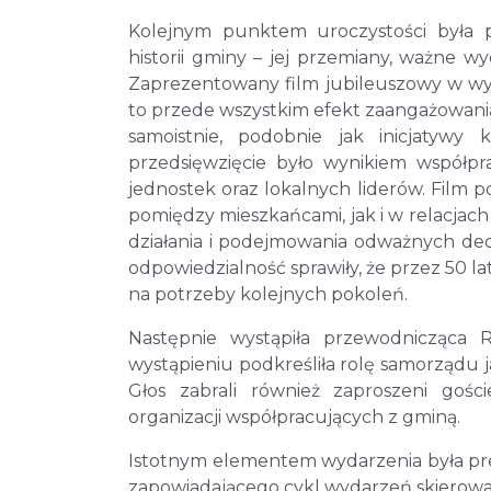
Kolejnym punktem uroczystości była p
historii gminy – jej przemiany, ważne wy
Zaprezentowany film jubileuszowy w wyr
to przede wszystkim efekt zaangażowania 
samoistnie, podobnie jak inicjatywy 
przedsięwzięcie było wynikiem współ
jednostek oraz lokalnych liderów. Film
pomiędzy mieszkańcami, jak i w relacja
działania i podejmowania odważnych dec
odpowiedzialność sprawiły, że przez 50 l
na potrzeby kolejnych pokoleń.
Następnie wystąpiła przewodnicząca
wystąpieniu podkreśliła rolę samorządu 
Głos zabrali również zaproszeni gości
organizacji współpracujących z gminą.
Istotnym elementem wydarzenia była pr
zapowiadającego cykl wydarzeń skierow