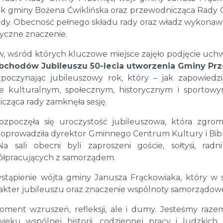
nik gminy Bożena Ćwiklińska oraz przewodnicząca Rady
ady. Obecność pełnego składu rady oraz władz wykona
ryczne znaczenie.
 wśród których kluczowe miejsce zajęło podjęcie uch
bchodów Jubileuszu 50-lecia utworzenia Gminy Pr
zpoczynając jubileuszowy rok, który – jak zapowiedz
rze kulturalnym, społecznym, historycznym i sportow
cząca rady zamknęła sesję.
zpoczęła się uroczystość jubileuszowa, która zgrom
poprowadziła dyrektor Gminnego Centrum Kultury i Bibl
 sali obecni byli zaproszeni goście, sołtysi, radn
spółpracujących z samorządem.
stąpienie wójta gminy Janusza Frąckowiaka, który w
akter jubileuszu oraz znaczenie wspólnoty samorządowe
moment wzruszeń, refleksji, ale i dumy. Jesteśmy raze
eku wspólnej historii, codziennej pracy i ludzkich