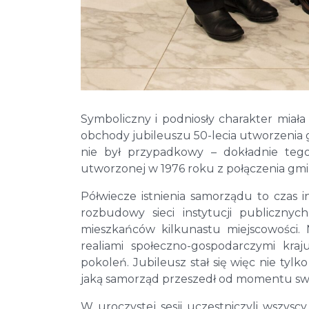
Symboliczny i podniosły charakter miał
obchody jubileuszu 50-lecia utworzenia g
nie był przypadkowy – dokładnie tego
utworzonej w 1976 roku z połączenia gmi
Półwiecze istnienia samorządu to czas 
rozbudowy sieci instytucji publicznyc
mieszkańców kilkunastu miejscowości. 
realiami społeczno-gospodarczymi kra
pokoleń. Jubileusz stał się więc nie tyl
jaką samorząd przeszedł od momentu sw
W uroczystej sesji uczestniczyli wszys