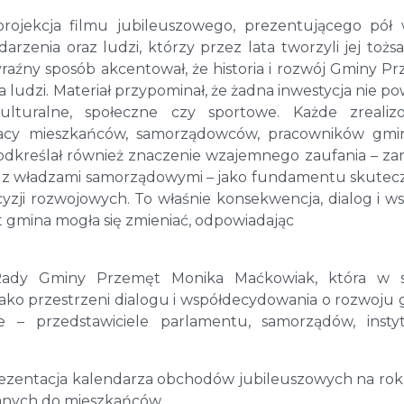
rojekcja filmu jubileuszowego, prezentującego pół
darzenia oraz ludzi, którzy przez lata tworzyli jej tożs
aźny sposób akcentował, że historia i rozwój Gminy P
ludzi. Materiał przypominał, że żadna inwestycja nie po
kulturalne, społeczne czy sportowe. Każde zreali
pracy mieszkańców, samorządowców, pracowników gmi
 podkreślał również znaczenie wzajemnego zaufania – z
ch z władzami samorządowymi – jako fundamentu skute
yzji rozwojowych. To właśnie konsekwencja, dialog i w
at gmina mogła się zmieniać, odpowiadając
 Rady Gminy Przemęt Monika Maćkowiak, która w 
jako przestrzeni dialogu i współdecydowania o rozwoju 
e – przedstawiciele parlamentu, samorządów, instyt
ezentacja kalendarza obchodów jubileuszowych na rok
anych do mieszkańców.