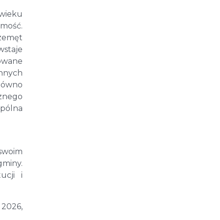
 wieku
amość.
rzemęt
wstaje
zowane
nnych
arówno
cznego
spólna
swoim
gminy.
ucji i
 2026,