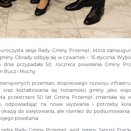
a uroczysta sesja Rady Gminy Przemęt, która zainaugu
miny. Obrady odbyły się w czwartek – 15 stycznia. Wybó
 dnia przypadała 50. rocznica powołania Gminy Pr
n Bucz i Mochy.
intensywnych przemian, stopniowego rozwoju infrastru
h oraz kształtowania się tożsamości gminy jako wsp
Na przestrzeni 50 lat Gmina Przemęt zmieniała się 
ju, odpowiadając na nowe wyzwania i potrzeby kol
ko okazją do świętowania, ale również do podsumowania 
ojego powstania.
cy radni Rady Gminy Przemęt, wójt gminy Janusz Frąck