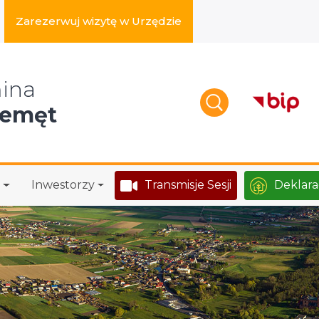
Zarezerwuj wizytę w Urzędzie
zukaj w serwisie
ina
zemęt
Inwestorzy
Transmisje Sesji
Deklara