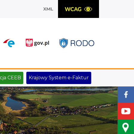
XML
X
cja CEEB
Krajowy System e-Faktur