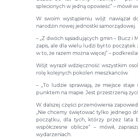
splecionych w jedną opowieść” – mówił wó
W swoim wystąpieniu wójt nawiązał d
narodzin nowej jednostki samorządowej.
– „Z dwóch sąsiadujących gmin – Bucz i 
zapis, ale dla wielu ludzi był to począte
w to, że razem można więcej” – podkreślał
Wójt wyraził wdzięczność wszystkim os
rolę kolejnych pokoleń mieszkańców.
– „To ludzie sprawiają, że miejsce staj
punktem na mapie. Jest przestrzenią życi
W dalszej części przemówienia zapowiedz
„Nie chcemy świętować tylko jednego dnia
początku, dla tych, którzy przez lata 
współczesne oblicze” – mówił, zapra
wydarzeniach.