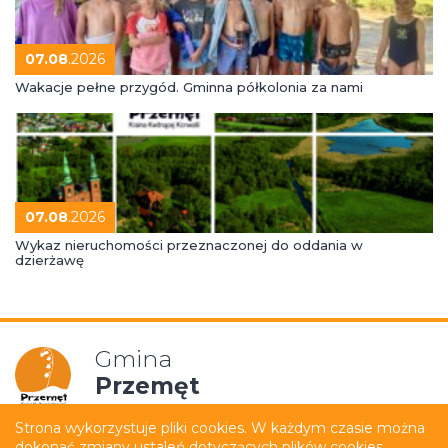
07.08
.2026
Wakacje pełne przygód. Gminna półkolonia za nami
07.08
.2026
Wykaz nieruchomości przeznaczonej do oddania w
dzierżawę
Gmina
Przemęt
Strona wykorzystuje pliki cookies. W każdym czasie można
dokonać zmiany ustaleń dotyczących plików cookies.