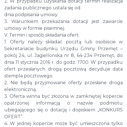
2. W przypadku uzyskania dotacji termin realizacja
zadania publicznego ustala się od
dnia podpisania umowy.
3. Warunkiem przekazania dotacji jest zawarcie
umowy w formie pisemnej.
V. Termin i sposób składania ofert:
1. Oferty należy składać pocztą lub osobiście w
Sekretariacie budynku Urzędu Gminy Przemęt –
pokój 24, ul. Jagiellońska nr 8, 64-234 Przemęt, do
dnia 11 stycznia 2016 r. do godz. 1700. W przypadku
ofert przesłanych drogą pocztową decyduje data
stempla pocztowego.
2. Nie będą przyjmowane oferty przesłane droga
elektroniczną.
3. Oferta winna być złożona w zamkniętej kopercie
opatrzonej informacją o nazwie podmiotu
ubiegającego się o dotację i dopiskiem „KONKURS
OFERT”.
4. W jednej kopercie może być umieszczona tylko