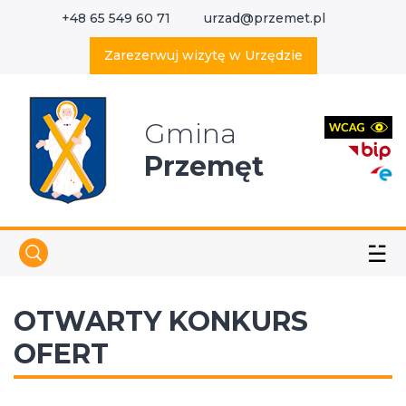
+48 65 549 60 71
urzad@przemet.pl
X
Wyszukaj w serwisie
Zarezerwuj wizytę w Urzędzie
Gmina
Przemęt
☱
OTWARTY KONKURS
OFERT