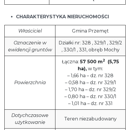
CHARAKTERYSTYKA NIERUCHOMOŚCI
Właściciel
Gmina Przemęt
Oznaczenie w
Działki nr: 328 , 329/1 , 329/2
ewidencji gruntów
, 330/1 , 331, obręb Mochy
2
Łączna:
57 500 m
(5,75
ha),
w tym:
– 1,66 ha – dz. nr 328
Powierzchnia
– 0,58 ha – dz. nr 329/1
– 1,70 ha – dz. nr 329/2
– 0,80 ha – dz. nr 330/1
– 1,01 ha – dz. nr 331
Dotychczasowe
Teren niezabudowany
użytkowanie