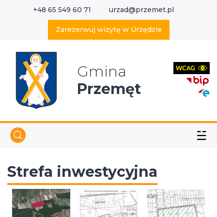
+48 65 549 60 71
urzad@przemet.pl
X
Wyszukaj w serwisie
Zarezerwuj wizytę w Urzędzie
Gmina
Przemęt
☱
Strefa inwestycyjna