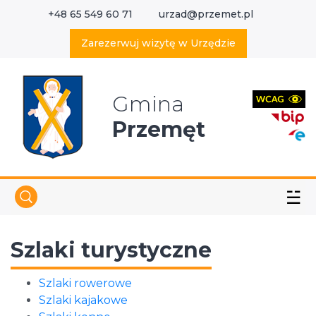
+48 65 549 60 71
urzad@przemet.pl
X
Wyszukaj w serwisie
Zarezerwuj wizytę w Urzędzie
Gmina
Przemęt
☱
Szlaki turystyczne
Szlaki rowerowe
Szlaki kajakowe