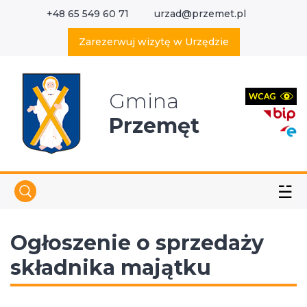
+48 65 549 60 71
urzad@przemet.pl
X
Wyszukaj w serwisie
Zarezerwuj wizytę w Urzędzie
Gmina
Przemęt
☱
Ogłoszenie o sprzedaży
składnika majątku