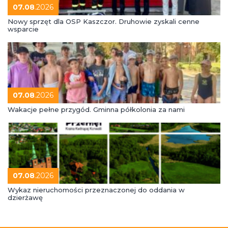
07.08
.2026
Nowy sprzęt dla OSP Kaszczor. Druhowie zyskali cenne
wsparcie
07.08
.2026
Wakacje pełne przygód. Gminna półkolonia za nami
07.08
.2026
Wykaz nieruchomości przeznaczonej do oddania w
dzierżawę