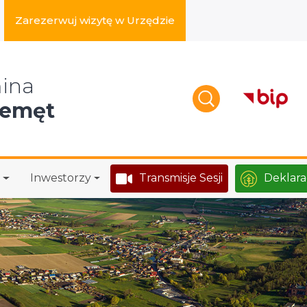
Zarezerwuj wizytę w Urzędzie
zukaj w serwisie
ina
zemęt
Inwestorzy
Transmisje Sesji
Deklara