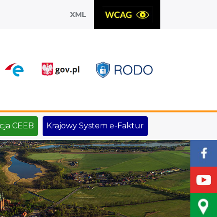
XML
X
cja CEEB
Krajowy System e-Faktur