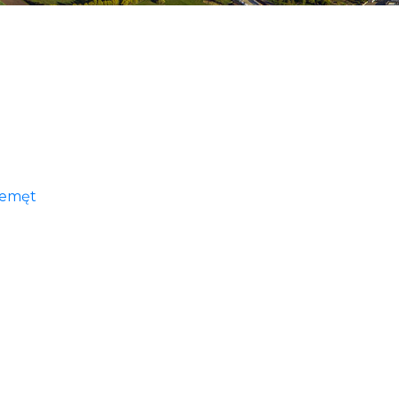
zemęt