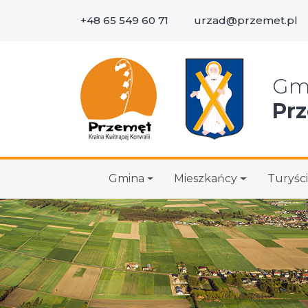
+48 65 549 60 71
urzad@przemet.pl
Wys
Gm
Pr
Gmina
Mieszkańcy
Turyści