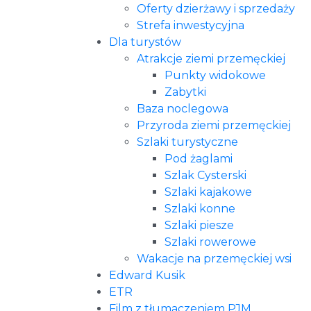
Oferty dzierżawy i sprzedaży
Strefa inwestycyjna
Dla turystów
Atrakcje ziemi przemęckiej
Punkty widokowe
Zabytki
Baza noclegowa
Przyroda ziemi przemęckiej
Szlaki turystyczne
Pod żaglami
Szlak Cysterski
Szlaki kajakowe
Szlaki konne
Szlaki piesze
Szlaki rowerowe
Wakacje na przemęckiej wsi
Edward Kusik
ETR
Film z tłumaczeniem PJM