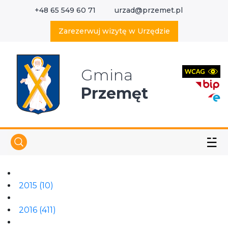
+48 65 549 60 71
urzad@przemet.pl
X
Wyszukaj w serwisie
Zarezerwuj wizytę w Urzędzie
Gmina
Przemęt
☱
2015
(10)
2016
(411)