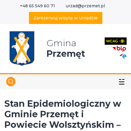
+48 65 549 60 71
urzad@przemet.pl
X
Wyszukaj w serwisie
Zarezerwuj wizytę w Urzędzie
Gmina
Przemęt
☱
Stan Epidemiologiczny w
Gminie Przemęt i
Powiecie Wolsztyńskim –