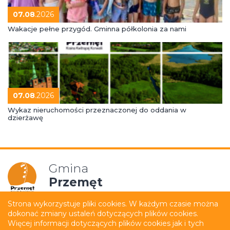
07.08
.2026
Wakacje pełne przygód. Gminna półkolonia za nami
07.08
.2026
Wykaz nieruchomości przeznaczonej do oddania w
dzierżawę
Gmina
Przemęt
Strona wykorzystuje pliki cookies. W każdym czasie można
dokonać zmiany ustaleń dotyczących plików cookies.
Mapa strony
Polityka prywatności
Więcej informacji dotyczących plików cookies jak i tych