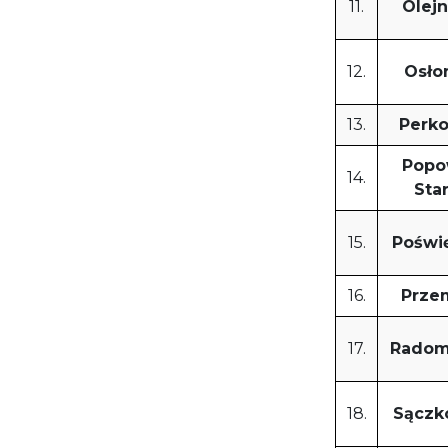
11.
Olejn
12.
Osło
13.
Perk
Pop
14.
Sta
15.
Poświ
16.
Prze
17.
Radom
18.
Sączk