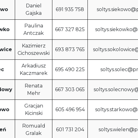
Daniel
owo
691 935 758
soltys.siekowo@
Gajska
Paulina
wko
667 327 825
soltys.siekowko
Antczak
Kazimierz
wice
693 873 765
soltys.sokolowic
Cichoszewski
Arkadiusz
ec
695 490 225
soltys.solec@p
Kaczmarek
Renata
Nowy
667 303 065
soltys.solecnowy
Mehr
Gracjan
owo
605 496 954
soltys.starkowo
Kicinski
Romuald
eń
601 731 204
soltys.wielen@
Gralak