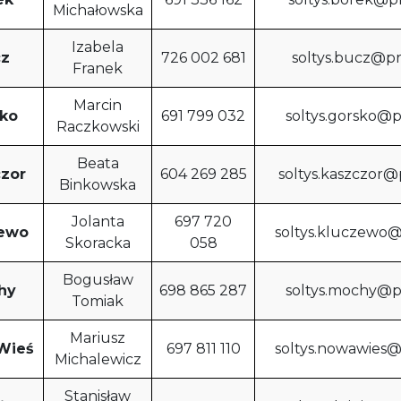
Michałowska
Izabela
z
726 002 681
soltys.bucz@p
Franek
Marcin
ko
691 799 032
soltys.gorsko@
Raczkowski
Beata
zor
604 269 285
soltys.kaszczor
Binkowska
Jolanta
697 720
ewo
soltys.kluczewo
Skoracka
058
Bogusław
hy
698 865 287
soltys.mochy@p
Tomiak
Mariusz
Wieś
697 811 110
soltys.nowawies
Michalewicz
Stanisław