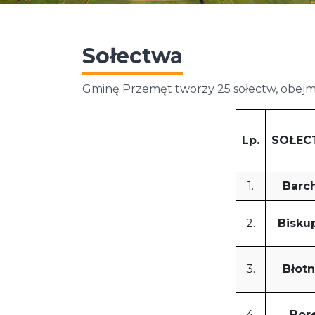
Sołectwa
Gminę Przemęt tworzy 25 sołectw, obejm
Lp.
SOŁE
1.
Barch
2.
Bisku
3.
Błotn
4.
Bor