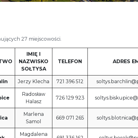
ujących 27 miejscowości.
IMIĘ I
CTWO
NAZWISKO
TELEFON
ADRES E
SOŁTYSA
lin
Jerzy Klecha
721 396 512
soltys.barchlin@
Radosław
pice
726 129 923
soltys.biskupice
Halasz
Marlena
ica
669 071 265
soltys.blotnica@
Samol
Magdalena
ek
691 336 162
soltys.borek@p