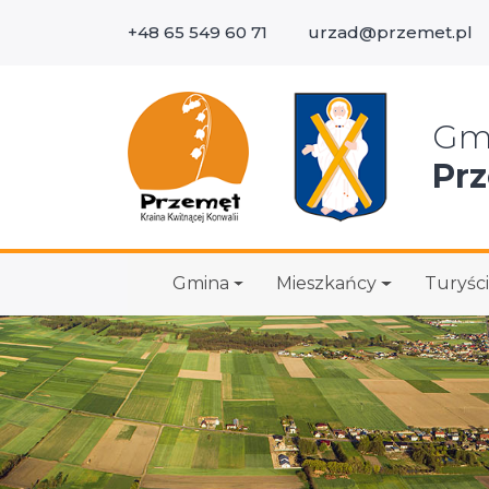
+48 65 549 60 71
urzad@przemet.pl
Wys
Gm
Pr
Gmina
Mieszkańcy
Turyści