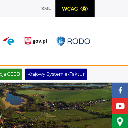
XML
X
cja CEEB
Krajowy System e-Faktur