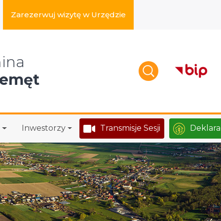
Zarezerwuj wizytę w Urzędzie
zukaj w serwisie
ina
zemęt
Inwestorzy
Transmisje Sesji
Deklara