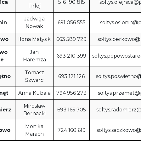
ica
516 190 815
soltys.olejnica@
Firlej
Jadwiga
nin
691 056 555
soltys.oslonin@
Nowak
owo
Ilona Matysik
663 589 729
soltys.perkowo@
owo
Jan
693 210 399
soltys.popowostar
re
Haremza
Tomasz
ętno
693 121 126
soltys.poswietno
Szwarc
męt
Anna Kubala
794 956 273
soltys.przemet@
Mirosław
ierz
693 165 705
soltys.radomierz
Bernacki
Monika
owo
724 160 619
soltys.saczkowo
Marach