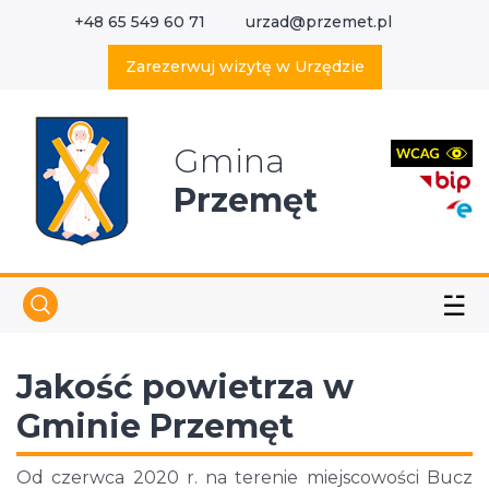
+48 65 549 60 71
urzad@przemet.pl
X
Wyszukaj w serwisie
Zarezerwuj wizytę w Urzędzie
Gmina
Przemęt
☱
Jakość powietrza w
Gminie Przemęt
Od czerwca 2020 r. na terenie miejscowości Bucz