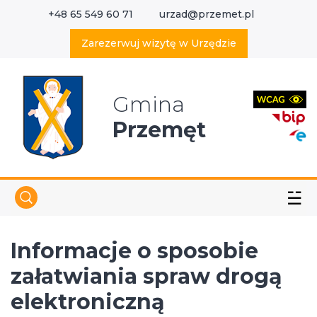
+48 65 549 60 71
urzad@przemet.pl
X
Wyszukaj w serwisie
Zarezerwuj wizytę w Urzędzie
Gmina
Przemęt
☱
Informacje o sposobie
załatwiania spraw drogą
elektroniczną