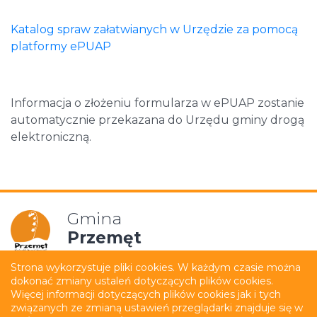
Katalog spraw załatwianych w Urzędzie za pomocą
platformy ePUAP
Informacja o złożeniu formularza w ePUAP zostanie
automatycznie przekazana do Urzędu gminy drogą
elektroniczną.
Gmina
Przemęt
Strona wykorzystuje pliki cookies. W każdym czasie można
dokonać zmiany ustaleń dotyczących plików cookies.
Mapa strony
Polityka prywatności
Więcej informacji dotyczących plików cookies jak i tych
związanych ze zmianą ustawień przeglądarki znajduje się w
Deklaracja dostępności
Film z tłumaczeniem PJM