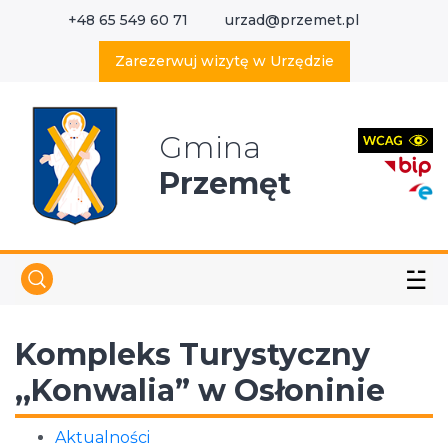
+48 65 549 60 71
urzad@przemet.pl
X
Wyszukaj w serwisie
Zarezerwuj wizytę w Urzędzie
Gmina
Przemęt
☱
Kompleks Turystyczny
,,Konwalia” w Osłoninie
Aktualności