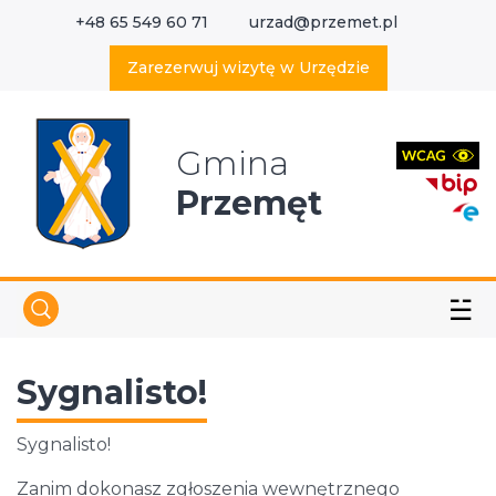
+48 65 549 60 71
urzad@przemet.pl
X
Wyszukaj w serwisie
Zarezerwuj wizytę w Urzędzie
Gmina
Przemęt
☱
Sygnalisto!
Sygnalisto!
Zanim dokonasz zgłoszenia wewnętrznego