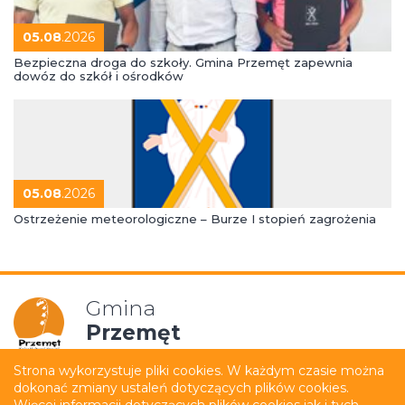
05.08
.2026
Bezpieczna droga do szkoły. Gmina Przemęt zapewnia
dowóz do szkół i ośrodków
05.08
.2026
Ostrzeżenie meteorologiczne – Burze I stopień zagrożenia
Gmina
Przemęt
Strona wykorzystuje pliki cookies. W każdym czasie można
dokonać zmiany ustaleń dotyczących plików cookies.
Mapa strony
Polityka prywatności