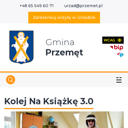
+48 65 549 60 71
urzad@przemet.pl
X
Wyszukaj w serwisie
Zarezerwuj wizytę w Urzędzie
Gmina
Przemęt
☱
Kolej Na Książkę 3.0