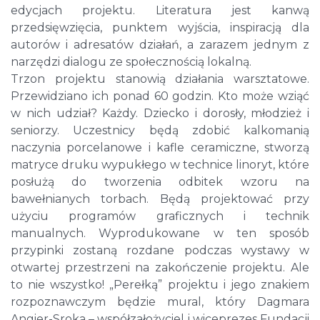
edycjach projektu. Literatura jest kanwą
przedsięwzięcia, punktem wyjścia, inspiracją dla
autorów i adresatów działań, a zarazem jednym z
narzędzi dialogu ze społecznością lokalną.
Trzon projektu stanowią działania warsztatowe.
Przewidziano ich ponad 60 godzin. Kto może wziąć
w nich udział? Każdy. Dziecko i dorosły, młodzież i
seniorzy. Uczestnicy będą zdobić kalkomanią
naczynia porcelanowe i kafle ceramiczne, stworzą
matryce druku wypukłego w technice linoryt, które
posłużą do tworzenia odbitek wzoru na
bawełnianych torbach. Będą projektować przy
użyciu programów graficznych i technik
manualnych. Wyprodukowane w ten sposób
przypinki zostaną rozdane podczas wystawy w
otwartej przestrzeni na zakończenie projektu. Ale
to nie wszystko! „Perełką” projektu i jego znakiem
rozpoznawczym będzie mural, który Dagmara
Angier-Sroka – współzałożyciel i wiceprezes Fundacji