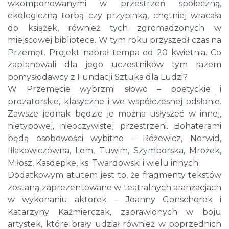
wkomponowanymi w przestrzeń społeczną,
ekologiczną torbą czy przypinką, chętniej wracała
do książek, również tych zgromadzonych w
miejscowej bibliotece. W tym roku przyszedł czas na
Przemęt. Projekt nabrał tempa od 20 kwietnia. Co
zaplanowali dla jego uczestników tym razem
pomysłodawcy z Fundacji Sztuka dla Ludzi?
W Przemęcie wybrzmi słowo – poetyckie i
prozatorskie, klasyczne i we współczesnej odsłonie.
Zawsze jednak będzie je można usłyszeć w innej,
nietypowej, nieoczywistej przestrzeni. Bohaterami
będą osobowości wybitne – Różewicz, Norwid,
Iłłakowiczówna, Lem, Tuwim, Szymborska, Mrożek,
Miłosz, Kasdepke, ks. Twardowski i wielu innych.
Dodatkowym atutem jest to, że fragmenty tekstów
zostaną zaprezentowane w teatralnych aranżacjach
w wykonaniu aktorek – Joanny Gonschorek i
Katarzyny Kaźmierczak, zaprawionych w boju
artystek, które brały udział również w poprzednich