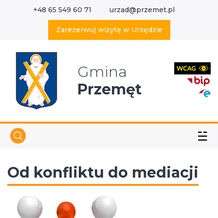
+48 65 549 60 71
urzad@przemet.pl
X
Wyszukaj w serwisie
Zarezerwuj wizytę w Urzędzie
Gmina
Przemęt
☱
Od konfliktu do mediacji