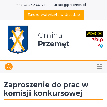
+48 65 549 60 71
urzad@przemet.pl
X
Wyszukaj w serwisie
Zarezerwuj wizytę w Urzędzie
Gmina
Przemęt
☱
Zaproszenie do prac w
komisji konkursowej