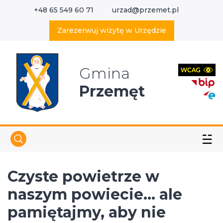
+48 65 549 60 71
urzad@przemet.pl
X
Wyszukaj w serwisie
Zarezerwuj wizytę w Urzędzie
Gmina
Przemęt
☱
Czyste powietrze w
naszym powiecie… ale
pamiętajmy, aby nie