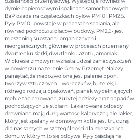
działalności przemysłowej. Występuje również w
dymie papierosowym i spalinach samochodowych.
BaP osiada na cząsteczkach pyłów PM10 i PM2,5.
Pyły PM10- powstaje w procesach spalania, ale
również pochodzi z placów budowy. PM2,5- jest
mieszaniną substancji organicznych i
nieorganicznych, głównie w procesach przemiany
dwutlenku siarki, dwutlenku azotu, amoniaku.
W okresie zimowym wzrasta udział zanieczyszczeń
w powietrzu na terenie Gminy Przemęt. Należy
pamiętać, że niedozwolone jest palenie opon,
tworzyw sztucznych – woreczków, butelek, i
różnego rodzaju opakowań, pianek wypełniających
meble tapicerowane, zużytej odzieży oraz odpadów
pochodzących ze stolarni. Lakierowane odpady
drewniane mają dużą wartość kaloryczną ale lakier,
który jest spalany w domowym kotle jest trucizną
dla nas samych w szczególności dla mieszkańca
domu w którym to się odbywa. Pyły osiadają na