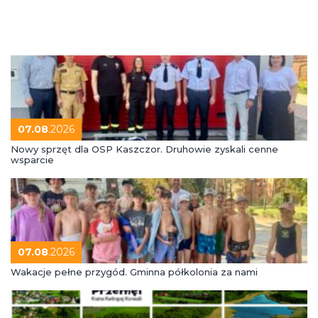
07.08
.2026
Nowy sprzęt dla OSP Kaszczor. Druhowie zyskali cenne
wsparcie
07.08
.2026
Wakacje pełne przygód. Gminna półkolonia za nami