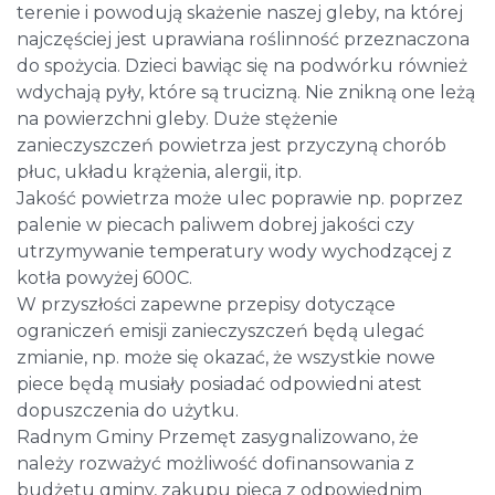
terenie i powodują skażenie naszej gleby, na której
najczęściej jest uprawiana roślinność przeznaczona
do spożycia. Dzieci bawiąc się na podwórku również
wdychają pyły, które są trucizną. Nie znikną one leżą
na powierzchni gleby. Duże stężenie
zanieczyszczeń powietrza jest przyczyną chorób
płuc, układu krążenia, alergii, itp.
Jakość powietrza może ulec poprawie np. poprzez
palenie w piecach paliwem dobrej jakości czy
utrzymywanie temperatury wody wychodzącej z
kotła powyżej 600C.
W przyszłości zapewne przepisy dotyczące
ograniczeń emisji zanieczyszczeń będą ulegać
zmianie, np. może się okazać, że wszystkie nowe
piece będą musiały posiadać odpowiedni atest
dopuszczenia do użytku.
Radnym Gminy Przemęt zasygnalizowano, że
należy rozważyć możliwość dofinansowania z
budżetu gminy, zakupu pieca z odpowiednim