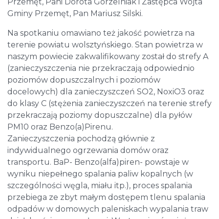
Przemęt, Pani Dorota Gorzelniak i Zastępca Wójta
Gminy Przemęt, Pan Mariusz Silski.
Na spotkaniu omawiano też jakość powietrza na
terenie powiatu wolsztyńskiego. Stan powietrza w
naszym powiecie zakwalifikowany został do strefy A
(zanieczyszczenia nie przekraczają odpowiednio
poziomów dopuszczalnych i poziomów
docelowych) dla zanieczyszczeń SO2, NoxiO3 oraz
do klasy C (stężenia zanieczyszczeń na terenie strefy
przekraczają poziomy dopuszczalne) dla pyłów
PM10 oraz Benzo(a)Pirenu.
Zanieczyszczenia pochodzą głównie z
indywidualnego ogrzewania domów oraz
transportu. BaP- Benzo(alfa)piren- powstaje w
wyniku niepełnego spalania paliw kopalnych (w
szczególności węgla, miału itp.), proces spalania
przebiega ze zbyt małym dostępem tlenu spalania
odpadów w domowych paleniskach wypalania traw