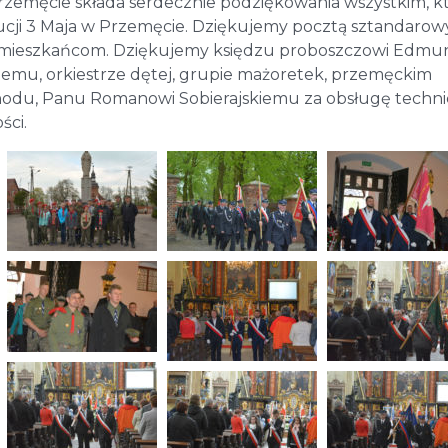
rzemęcie składa serdecznie podziękowania wszystkim, k
tucji 3 Maja w Przemęcie. Dziękujemy pocztą sztandarow
 mieszkańcom. Dziękujemy księdzu proboszczowi Edmu
emu, orkiestrze dętej, grupie mażoretek, przemęckim
ochodu, Panu Romanowi Sobierajskiemu za obsługę techni
ści.