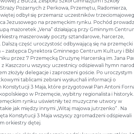
awowej z Bucza, Zespołu Szkół Gimnazjum i Szkoły
Straży Pożarnych z Perkowa, Przemętu, Radomierza,
świętej odbył się przemarsz uczestników trzeciomajowe
rca Jezusowego na przemęckim rynku. Pochód prowadz
grupą mażoretek „Vena” działającą przy Gminnym Centr
 orkiestrą maszerowały poczty sztandarowe, harcerze,
y. Dalszą część uroczystość odbywającą się na przemęcki
 – zastępca Dyrektora Gminnego Centrum Kultury i Bibl
iku przez 7 Przemęcką Drużynę Harcerską im. Jana Pawł
” z Kaszczoru wszyscy uczestnicy odśpiewali hymn naro
m złożyły delegacje i zaproszeni goście. Po uroczystym
owymi tablicami zebrani wysłuchali informacji o
onstytucji 3 Maja, które przygotował Pan Antoni Fornal
polskiego w Przemęcie, wybitny regionalista i historyk.
emęckim rynku uświetniły też muzyczne utwory w
akie jak między innymi „Witaj majowa jutrzenko” . Na
a Konstytucji 3 Maja wszyscy zgromadzeni odśpiewali
orkiestry dętej.