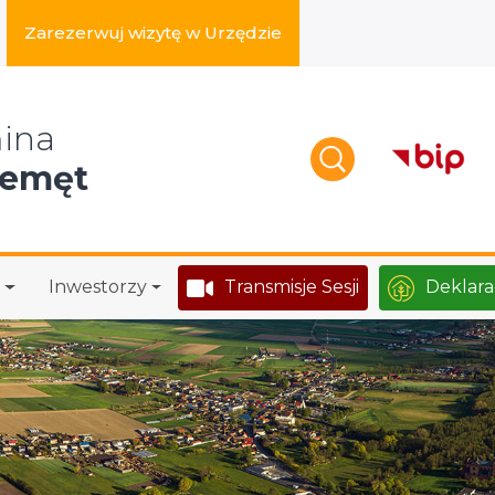
Zarezerwuj wizytę w Urzędzie
zukaj w serwisie
ina
zemęt
Inwestorzy
Transmisje Sesji
Deklara