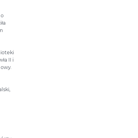
go
iła
um
ioteki
a II i
dowy.
ski,