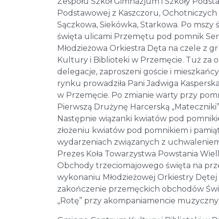
Zespołu Szkół Gimnazjum i Szkoły Podst
Podstawowej z Kaszczoru, Ochotniczych 
Sączkowa, Siekówka, Starkowa. Po mszy 
święta ulicami Przemętu pod pomnik Se
Młodzieżowa Orkiestra Dęta na czele z 
Kultury i Biblioteki w Przemęcie. Tuż za
delegacje, zaproszeni goście i mieszkańc
rynku prowadziła Pani Jadwiga Kasperska
w Przemęcie. Po zmianie warty przy pomn
Pierwszą Drużynę Harcerską „Mateczniki
Następnie wiązanki kwiatów pod pomnikie
złożeniu kwiatów pod pomnikiem i pamiątk
wydarzeniach związanych z uchwaleniem K
Prezes Koła Towarzystwa Powstania Wielko
Obchody trzeciomajowego święta na prz
wykonaniu Młodzieżowej Orkiestry Dętej t
zakończenie przemęckich obchodów Święt
„Rotę” przy akompaniamencie muzycznym 