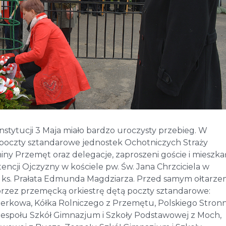
stytucji 3 Maja miało bardzo uroczysty przebieg. W
e poczty sztandarowe jednostek Ochotniczych Straży
miny Przemęt oraz delegacje, zaproszeni goście i mieszka
encji Ojczyzny w kościele pw. Św. Jana Chrzciciela w
 ks. Prałata Edmunda Magdziarza. Przed samym ołtarz
przez przemęcką orkiestrę dętą poczty sztandarowe:
erkowa, Kółka Rolniczego z Przemętu, Polskiego Stron
espołu Szkół Gimnazjum i Szkoły Podstawowej z Moch,