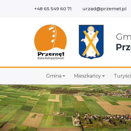
+48 65 549 60 71
urzad@przemet.pl
Wys
Gm
Pr
Gmina
Mieszkańcy
Turyści