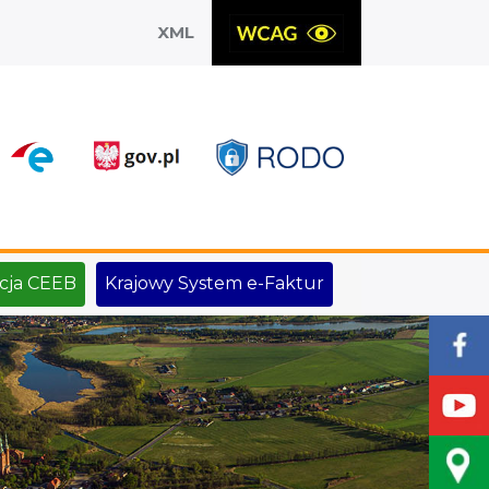
XML
X
cja CEEB
Krajowy System e-Faktur