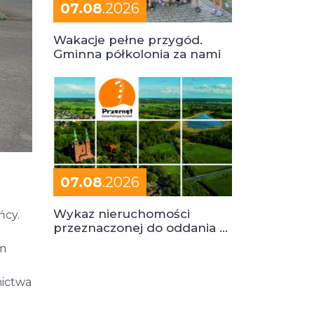
07.08
.2026
Wakacje pełne przygód.
Gminna półkolonia za nami
07.08
.2026
Wykaz nieruchomości
ńcy.
przeznaczonej do oddania w
dzierżawę
em
nictwa