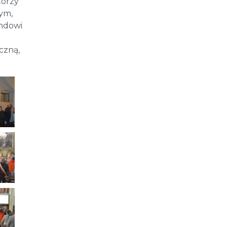
tórzy
ym,
ndowi
czną,