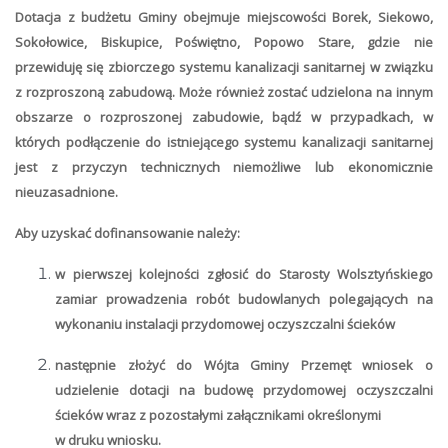
Dotacja z budżetu Gminy obejmuje miejscowości Borek, Siekowo,
Sokołowice, Biskupice, Poświętno, Popowo Stare, gdzie nie
przewiduję się zbiorczego systemu kanalizacji sanitarnej w związku
z rozproszoną zabudową. Może również zostać udzielona na innym
obszarze o rozproszonej zabudowie, bądź w przypadkach, w
których podłączenie do istniejącego systemu kanalizacji sanitarnej
jest z przyczyn technicznych niemożliwe lub ekonomicznie
nieuzasadnione.
Aby uzyskać dofinansowanie należy:
w pierwszej kolejności zgłosić do Starosty Wolsztyńskiego
zamiar prowadzenia robót budowlanych
polegających na
wykonaniu instalacji przydomowej oczyszczalni ścieków
następnie złożyć do Wójta Gminy Przemęt wniosek o
udzielenie dotacji na budowę przydomowej oczyszczalni
ścieków wraz z pozostałymi zał
ą
cznikami okreś
l
onymi
w druku wniosku.