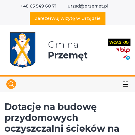
+48 65 549 60 71
urzad@przemet.pl
X
Wyszukaj w serwisie
Zarezerwuj wizytę w Urzędzie
Gmina
Przemęt
☱
Dotacje na budowę
przydomowych
oczyszczalni ścieków na