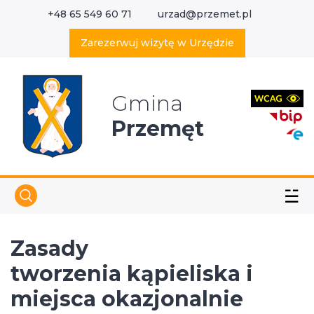
+48 65 549 60 71
urzad@przemet.pl
X
Wyszukaj w serwisie
Zarezerwuj wizytę w Urzędzie
Gmina
Przemęt
☱
Zasady
tworzenia kąpieliska i
miejsca okazjonalnie