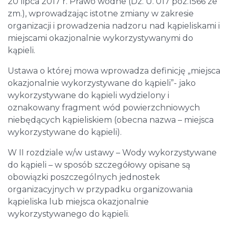
20 lipca 2017 r. Prawo wodne (Dz. U. 017 poz.1566 ze
zm.), wprowadzając istotne zmiany w zakresie
organizacji i prowadzenia nadzoru nad kąpieliskami i
miejscami okazjonalnie wykorzystywanymi do
kąpieli.
Ustawa o której mowa wprowadza definicję „miejsca
okazjonalnie wykorzystywane do kąpieli”- jako
wykorzystywane do kąpieli wydzielony i
oznakowany fragment wód powierzchniowych
niebędących kąpieliskiem (obecna nazwa – miejsca
wykorzystywane do kąpieli).
W II rozdziale w/w ustawy – Wody wykorzystywane
do kąpieli – w sposób szczegółowy opisane są
obowiązki poszczególnych jednostek
organizacyjnych w przypadku organizowania
kąpieliska lub miejsca okazjonalnie
wykorzystywanego do kąpieli.