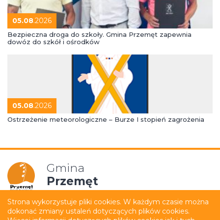
05.08
.2026
Bezpieczna droga do szkoły. Gmina Przemęt zapewnia
dowóz do szkół i ośrodków
05.08
.2026
Ostrzeżenie meteorologiczne – Burze I stopień zagrożenia
Gmina
Przemęt
Strona wykorzystuje pliki cookies. W każdym czasie można
dokonać zmiany ustaleń dotyczących plików cookies.
Mapa strony
Polityka prywatności