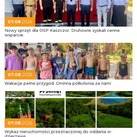
07.08
.2026
Nowy sprzęt dla OSP Kaszczor. Druhowie zyskali cenne
wsparcie
07.08
.2026
Wakacje pełne przygód. Gminna półkolonia za nami
07.08
.2026
Wykaz nieruchomości przeznaczonej do oddania w
dzierżawę