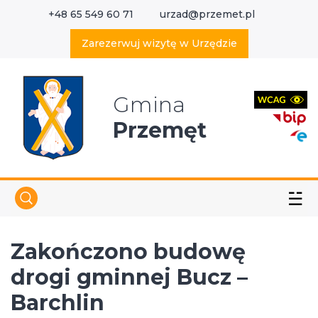
+48 65 549 60 71
urzad@przemet.pl
X
Wyszukaj w serwisie
Zarezerwuj wizytę w Urzędzie
Gmina
Przemęt
☱
Zakończono budowę
drogi gminnej Bucz –
Barchlin