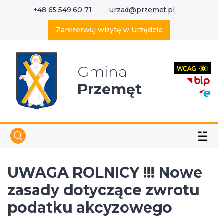
+48 65 549 60 71
urzad@przemet.pl
X
Wyszukaj w serwisie
Zarezerwuj wizytę w Urzędzie
Gmina
Przemęt
☱
UWAGA ROLNICY !!! Nowe
zasady dotyczące zwrotu
podatku akcyzowego