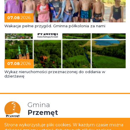
07.08
.2026
Wakacje pełne przygód. Gminna półkolonia za nami
07.08
.2026
Wykaz nieruchomości przeznaczonej do oddania w
dzierżawę
Gmina
Przemęt
Strona wykorzystuje pliki cookies. W każdym czasie można