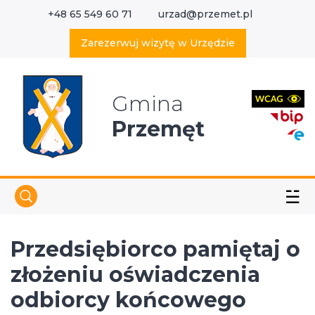
+48 65 549 60 71
urzad@przemet.pl
X
Wyszukaj w serwisie
Zarezerwuj wizytę w Urzędzie
Gmina
Przemęt
☱
Przedsiębiorco pamiętaj o
złożeniu oświadczenia
odbiorcy końcowego