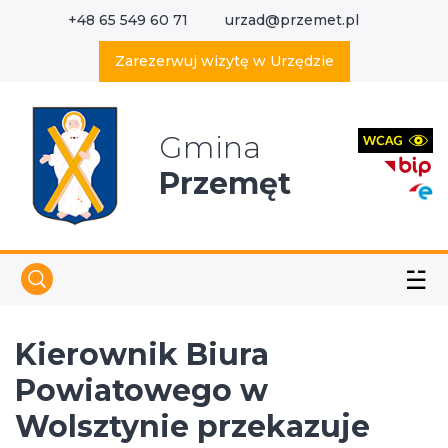
+48 65 549 60 71
urzad@przemet.pl
X
Wyszukaj w serwisie
Zarezerwuj wizytę w Urzędzie
Gmina
Przemęt
☱
Kierownik Biura
Powiatowego w
Wolsztynie przekazuje