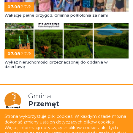
07.08
.2026
Wakacje pełne przygód. Gminna półkolonia za nami
07.08
.2026
Wykaz nieruchomości przeznaczonej do oddania w
dzierżawę
Gmina
Przemęt
Strona wykorzystuje pliki cookies. W każdym czasie można
dokonać zmiany ustaleń dotyczących plików cookies.
Mapa strony
Polityka prywatności
Więcej informacji dotyczących plików cookies jak i tych