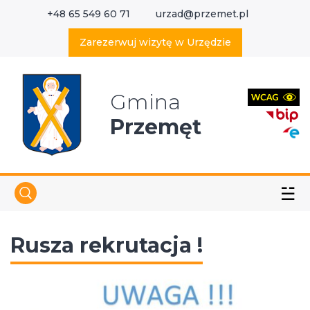
+48 65 549 60 71
urzad@przemet.pl
X
Wyszukaj w serwisie
Zarezerwuj wizytę w Urzędzie
Gmina
Przemęt
☱
Rusza rekrutacja !