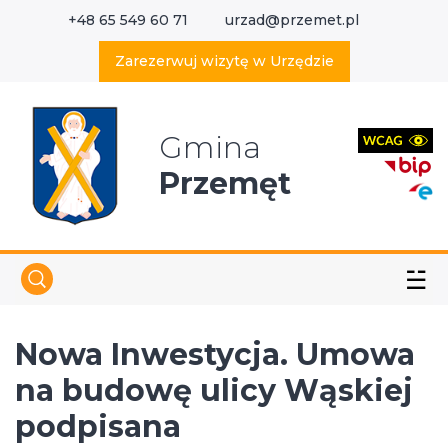
+48 65 549 60 71
urzad@przemet.pl
X
Wyszukaj w serwisie
Zarezerwuj wizytę w Urzędzie
Gmina
Przemęt
☱
Nowa Inwestycja. Umowa
na budowę ulicy Wąskiej
podpisana