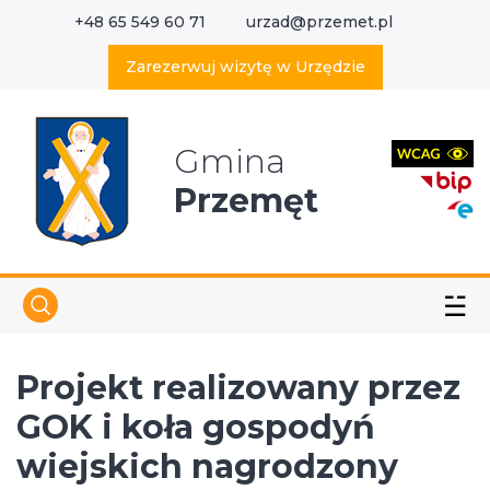
+48 65 549 60 71
urzad@przemet.pl
X
Wyszukaj w serwisie
Zarezerwuj wizytę w Urzędzie
Gmina
Przemęt
☱
Projekt realizowany przez
GOK i koła gospodyń
wiejskich nagrodzony