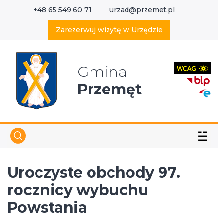
+48 65 549 60 71
urzad@przemet.pl
X
Wyszukaj w serwisie
Zarezerwuj wizytę w Urzędzie
Gmina
Przemęt
☱
Uroczyste obchody 97.
rocznicy wybuchu
Powstania