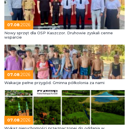
07.08
.2026
Nowy sprzęt dla OSP Kaszczor. Druhowie zyskali cenne
wsparcie
07.08
.2026
Wakacje pełne przygód. Gminna półkolonia za nami
07.08
.2026
Wykaz nieruchomości przeznaczonej do oddania w