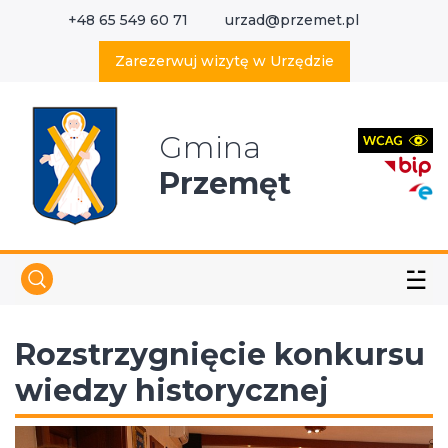
+48 65 549 60 71
urzad@przemet.pl
X
Wyszukaj w serwisie
Zarezerwuj wizytę w Urzędzie
Gmina
Przemęt
☱
Rozstrzygnięcie konkursu
wiedzy historycznej