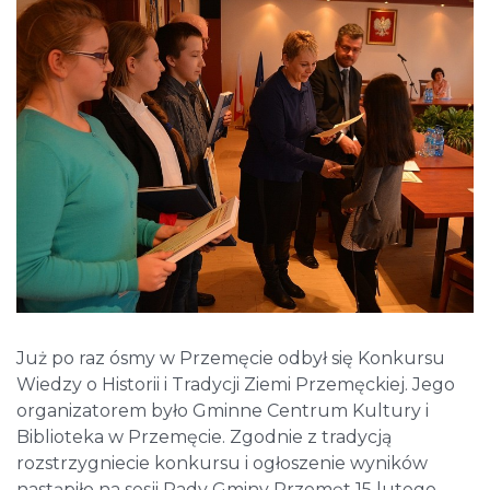
Już po raz ósmy w Przemęcie odbył się Konkursu
Wiedzy o Historii i Tradycji Ziemi Przemęckiej. Jego
organizatorem było Gminne Centrum Kultury i
Biblioteka w Przemęcie. Zgodnie z tradycją
rozstrzygniecie konkursu i ogłoszenie wyników
nastąpiło na sesji Rady Gminy Przemęt 15 lutego