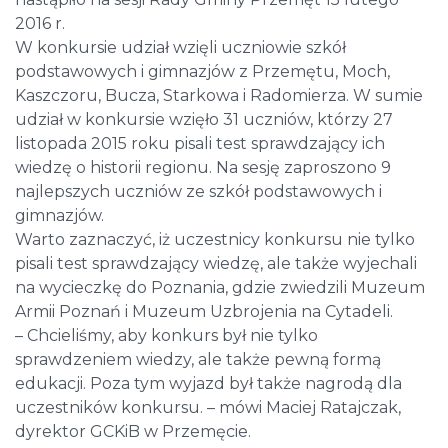
2016 r.
W konkursie udział wzięli uczniowie szkół
podstawowych i gimnazjów z Przemętu, Moch,
Kaszczoru, Bucza, Starkowa i Radomierza. W sumie
udział w konkursie wzięło 31 uczniów, którzy 27
listopada 2015 roku pisali test sprawdzający ich
wiedzę o historii regionu. Na sesję zaproszono 9
najlepszych uczniów ze szkół podstawowych i
gimnazjów.
Warto zaznaczyć, iż uczestnicy konkursu nie tylko
pisali test sprawdzający wiedzę, ale także wyjechali
na wycieczkę do Poznania, gdzie zwiedzili Muzeum
Armii Poznań i Muzeum Uzbrojenia na Cytadeli.
– Chcieliśmy, aby konkurs był nie tylko
sprawdzeniem wiedzy, ale także pewną formą
edukacji. Poza tym wyjazd był także nagrodą dla
uczestników konkursu. – mówi Maciej Ratajczak,
dyrektor GCKiB w Przemęcie.