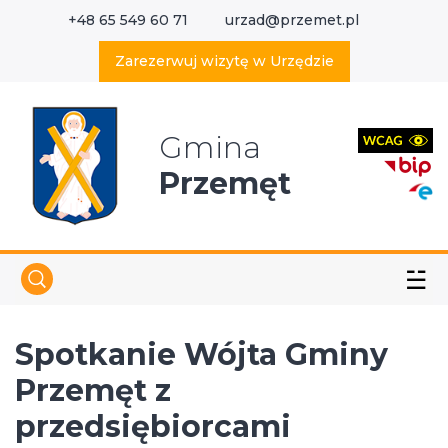
+48 65 549 60 71
urzad@przemet.pl
X
Wyszukaj w serwisie
Zarezerwuj wizytę w Urzędzie
Gmina
Przemęt
☱
Spotkanie Wójta Gminy
Przemęt z
przedsiębiorcami