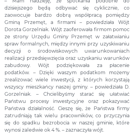
– Mam nadzieję, że spotkania podobne do
dzisiejszego będą odbywać się cyklicznie, co
zaowocuje bardzo dobrą współpracą pomiędzy
Gminą Przemęt, a firmami – powiedziała Wójt
Dorota Gorzelniak. Wójt zaoferowała firmom pomoc
ze strony Urzędu Gminy Przemęt w załatwianiu
spraw formalnych, między innymi przy uzyskiwaniu
decyzji o środowiskowych uwarunkowaniach
realizacji przedsięwzięcia oraz uzyskaniu warunków
zabudowy. Wójt podziękowała za płacenie
podatków. – Dzięki waszym podatkom możemy
zrealizować wiele inwestycji, z których korzystają
wszyscy mieszkańcy naszej gminy. – powiedziała D.
Gorzelniak. – Chcielibyśmy starać się ułatwiać
Państwu procesy inwestycyjne oraz pokazywać
Państwa działalność. Cieszę się, że Państwa firmy
zatrudniają tak wielu pracowników, co przyczynia
się do spadku bezrobocia w naszej gminie, które
wynosi zaledwie ok 4 %. – zaznaczyła wójt.