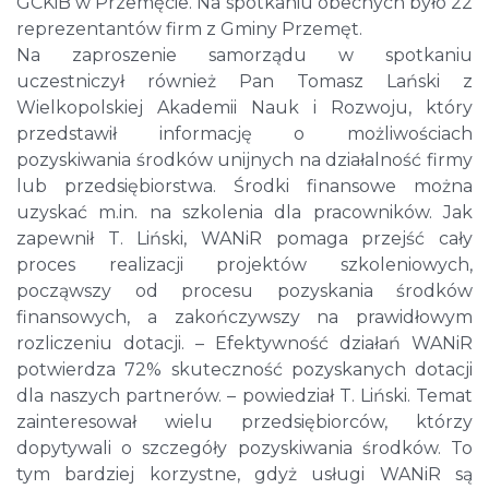
GCKiB w Przemęcie. Na spotkaniu obecnych było 22
reprezentantów firm z Gminy Przemęt.
Na zaproszenie samorządu w spotkaniu
uczestniczył również Pan Tomasz Lański z
Wielkopolskiej Akademii Nauk i Rozwoju, który
przedstawił informację o możliwościach
pozyskiwania środków unijnych na działalność firmy
lub przedsiębiorstwa. Środki finansowe można
uzyskać m.in. na szkolenia dla pracowników. Jak
zapewnił T. Liński, WANiR pomaga przejść cały
proces realizacji projektów szkoleniowych,
począwszy od procesu pozyskania środków
finansowych, a zakończywszy na prawidłowym
rozliczeniu dotacji. – Efektywność działań WANiR
potwierdza 72% skuteczność pozyskanych dotacji
dla naszych partnerów. – powiedział T. Liński. Temat
zainteresował wielu przedsiębiorców, którzy
dopytywali o szczegóły pozyskiwania środków. To
tym bardziej korzystne, gdyż usługi WANiR są