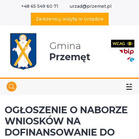
+48 65 549 60 71
urzad@przemet.pl
X
Wyszukaj w serwisie
Zarezerwuj wizytę w Urzędzie
Gmina
Przemęt
☱
OGŁOSZENIE O NABORZE
WNIOSKÓW NA
DOFINANSOWANIE DO