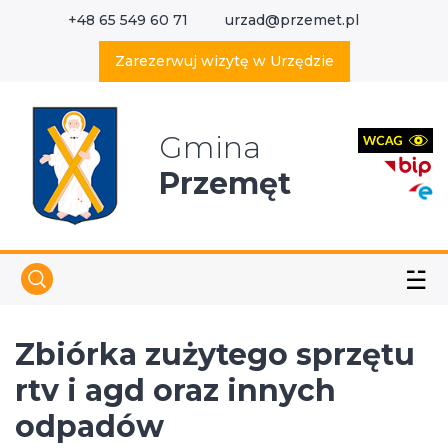
+48 65 549 60 71
urzad@przemet.pl
X
Wyszukaj w serwisie
Zarezerwuj wizytę w Urzędzie
Gmina
Przemęt
☱
Zbiórka zużytego sprzętu
rtv i agd oraz innych
odpadów