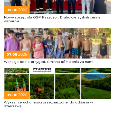
07.08
.2026
Nowy sprzęt dla OSP Kaszczor. Druhowie zyskali cenne
wsparcie
07.08
.2026
Wakacje pełne przygód. Gminna półkolonia za nami
07.08
.2026
Wykaz nieruchomości przeznaczonej do oddania w
dzierżawę