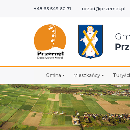
+48 65 549 60 71
urzad@przemet.pl
Wys
Gm
Pr
Gmina
Mieszkańcy
Turyści