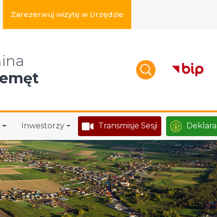
Zarezerwuj wizytę w Urzędzie
zukaj w serwisie
ina
zemęt
Inwestorzy
Transmisje Sesji
Deklara