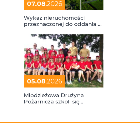
07.08
.2026
Wykaz nieruchomości
przeznaczonej do oddania w
dzierżawę
05.08
.2026
Młodzieżowa Drużyna
Pożarnicza szkoli się
podczas obozu