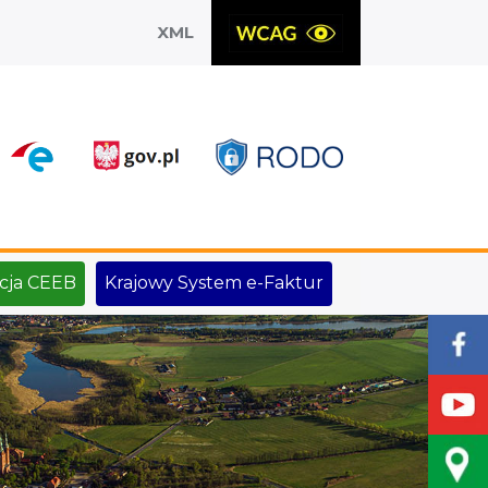
XML
X
cja CEEB
Krajowy System e-Faktur