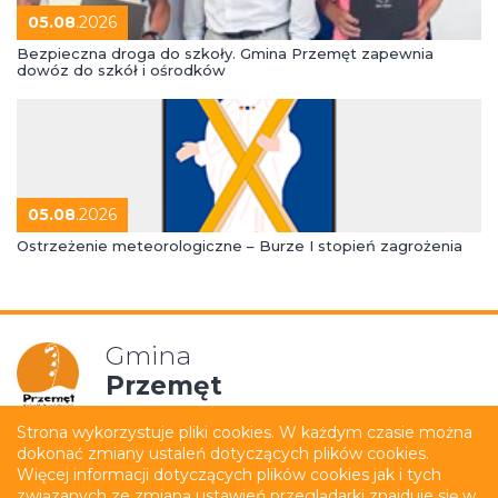
05.08
.2026
Bezpieczna droga do szkoły. Gmina Przemęt zapewnia
dowóz do szkół i ośrodków
05.08
.2026
Ostrzeżenie meteorologiczne – Burze I stopień zagrożenia
Gmina
Przemęt
Strona wykorzystuje pliki cookies. W każdym czasie można
dokonać zmiany ustaleń dotyczących plików cookies.
Mapa strony
Polityka prywatności
Więcej informacji dotyczących plików cookies jak i tych
związanych ze zmianą ustawień przeglądarki znajduje się w