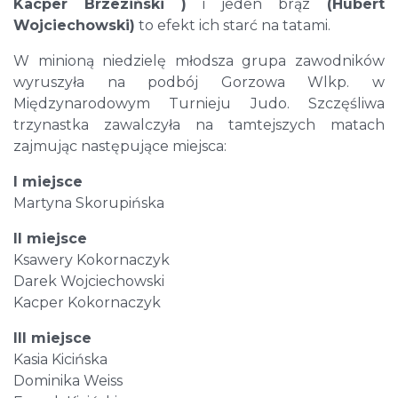
Kacper Brzeziński )
i jeden brąz
(Hubert
Wojciechowski)
to efekt ich starć na tatami.
W minioną niedzielę młodsza grupa zawodników
wyruszyła na podbój Gorzowa Wlkp. w
Międzynarodowym Turnieju Judo. Szczęśliwa
trzynastka zawalczyła na tamtejszych matach
zajmując następujące miejsca:
I miejsce
Martyna Skorupińska
II miejsce
Ksawery Kokornaczyk
Darek Wojciechowski
Kacper Kokornaczyk
III miejsce
Kasia Kicińska
Dominika Weiss