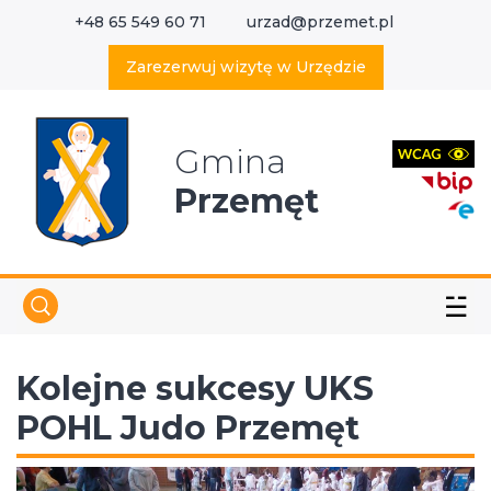
+48 65 549 60 71
urzad@przemet.pl
X
Wyszukaj w serwisie
Zarezerwuj wizytę w Urzędzie
Gmina
Przemęt
☱
Kolejne sukcesy UKS
POHL Judo Przemęt