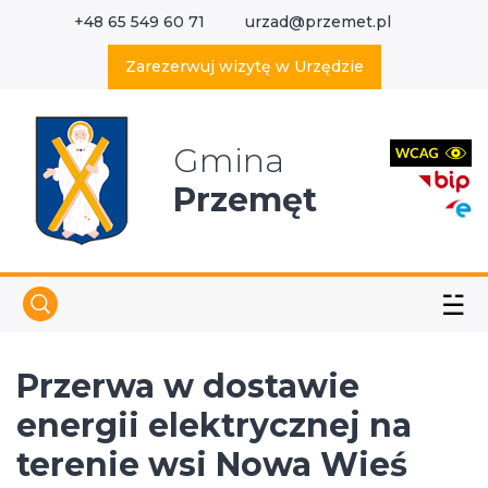
+48 65 549 60 71
urzad@przemet.pl
X
Wyszukaj w serwisie
Zarezerwuj wizytę w Urzędzie
Gmina
Przemęt
☱
Przerwa w dostawie
energii elektrycznej na
terenie wsi Nowa Wieś