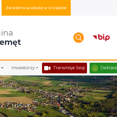
Zarezerwuj wizytę w Urzędzie
zukaj w serwisie
ina
zemęt
Inwestorzy
Transmisje Sesji
Deklara