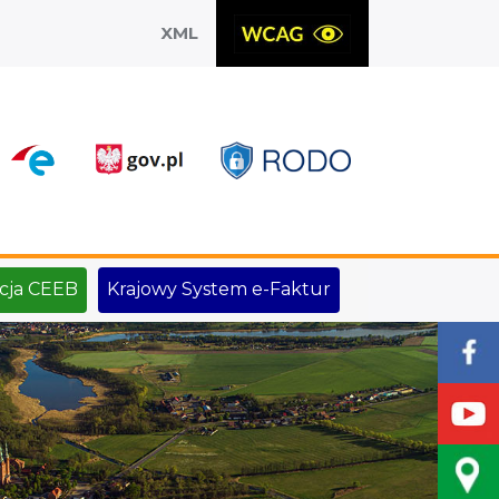
XML
X
cja CEEB
Krajowy System e-Faktur