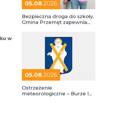
05.08
.2026
Bezpieczna droga do szkoły.
Gmina Przemęt zapewnia
dowóz do szkół i ośrodków
oku w
05.08
.2026
Ostrzeżenie
meteorologiczne – Burze I
stopień zagrożenia