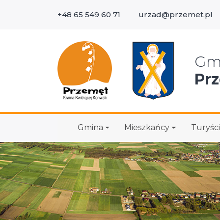
+48 65 549 60 71
urzad@przemet.pl
Wys
Gm
Pr
Gmina
Mieszkańcy
Turyści