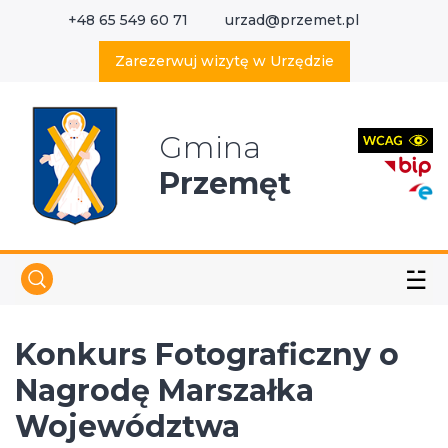
+48 65 549 60 71
urzad@przemet.pl
X
Wyszukaj w serwisie
Zarezerwuj wizytę w Urzędzie
Gmina
Przemęt
☱
Konkurs Fotograficzny o
Nagrodę Marszałka
Województwa