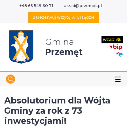
+48 65 549 60 71
urzad@przemet.pl
X
Wyszukaj w serwisie
Zarezerwuj wizytę w Urzędzie
Gmina
Przemęt
☱
Absolutorium dla Wójta
Gminy za rok z 73
inwestycjami!