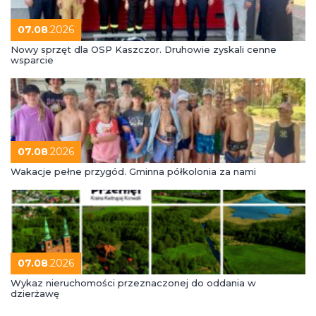
07.08
.2026
Nowy sprzęt dla OSP Kaszczor. Druhowie zyskali cenne
wsparcie
07.08
.2026
Wakacje pełne przygód. Gminna półkolonia za nami
07.08
.2026
Wykaz nieruchomości przeznaczonej do oddania w
dzierżawę