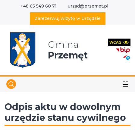
+48 65 549 60 71
urzad@przemet.pl
X
Wyszukaj w serwisie
Zarezerwuj wizytę w Urzędzie
Gmina
Przemęt
☱
Odpis aktu w dowolnym
urzędzie stanu cywilnego