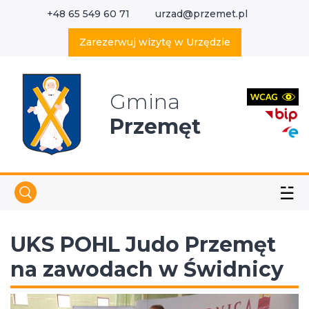
+48 65 549 60 71
urzad@przemet.pl
X
Wyszukaj w serwisie
Zarezerwuj wizytę w Urzędzie
Gmina
Przemęt
☱
UKS POHL Judo Przemęt
na zawodach w Świdnicy