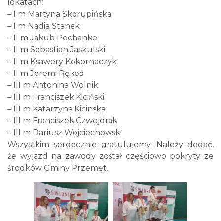
lokatach:
– I m Martyna Skorupińska
– I m Nadia Stanek
– II m Jakub Pochanke
– II m Sebastian Jaskulski
– II m Ksawery Kokornaczyk
– II m Jeremi Rękoś
– III m Antonina Wolnik
– III m Franciszek Kiciński
– III m Katarzyna Kicinska
– III m Franciszek Czwojdrak
– III m Dariusz Wojciechowski
Wszystkim serdecznie gratulujemy. Należy dodać,
że wyjazd na zawody został częściowo pokryty ze
środków Gminy Przemęt.