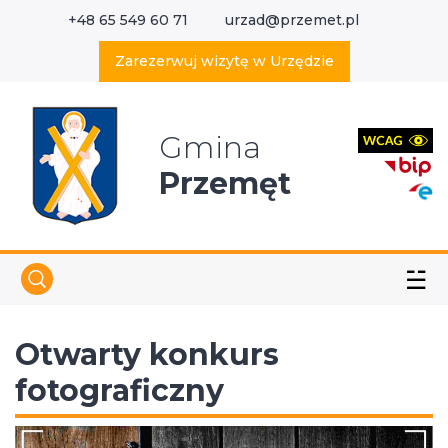
+48 65 549 60 71
urzad@przemet.pl
X
Wyszukaj w serwisie
Zarezerwuj wizytę w Urzędzie
Gmina
Przemęt
☱
Otwarty konkurs
fotograficzny