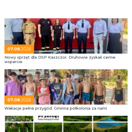
07.08
.2026
Nowy sprzęt dla OSP Kaszczor. Druhowie zyskali cenne
wsparcie
07.08
.2026
Wakacje pełne przygód. Gminna półkolonia za nami