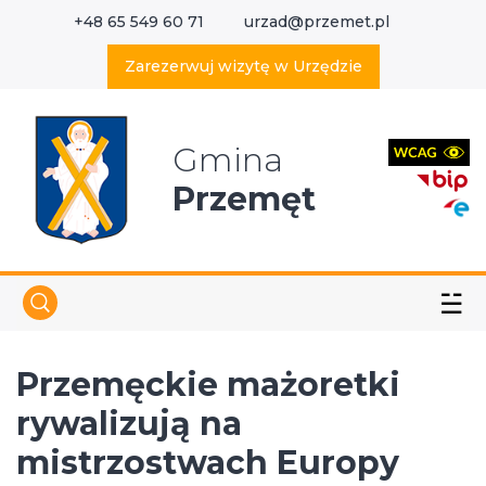
+48 65 549 60 71
urzad@przemet.pl
X
Wyszukaj w serwisie
Zarezerwuj wizytę w Urzędzie
Gmina
Przemęt
☱
Przemęckie mażoretki
rywalizują na
mistrzostwach Europy