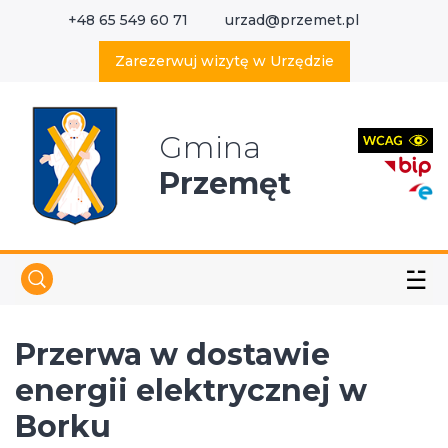
+48 65 549 60 71
urzad@przemet.pl
X
Wyszukaj w serwisie
Zarezerwuj wizytę w Urzędzie
Gmina
Przemęt
☱
Przerwa w dostawie
energii elektrycznej w
Borku