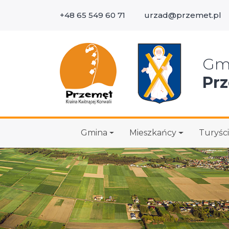
+48 65 549 60 71
urzad@przemet.pl
Wys
Gm
Pr
Gmina
Mieszkańcy
Turyści