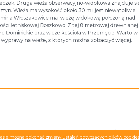
ieczek. Druga wieża obserwacyjno-widokowa znajduje si
tyn. Wieża ma wysokość około 30 m i jest niewątpliwie
 Gmina Włoszakowice ma wieżę widokową położoną nad
ści letniskowej Boszkowo. Z tej 8 metrowej drewnianej
ro Dominickie oraz wieże kościoła w Przemęcie. Warto w
wyprawy na wieże, z których można zobaczyć więcej.
rywatności
Deklaracja dostępności
Film z tłumacze
zasie można dokonać zmiany ustaleń dotyczących plików cookies.