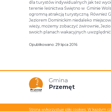
dla turystów indywidualnych jak też wyc
terenie leśnictwa Świętno w Gminie Wolsz
ogromną atrakcją turystyczną. Również
Jeziorem Dominickim niedaleko miejscowo
wieży, możemy zobaczyć żwirownie, Jezio
swoich planach wakacyjnych uwzględnić 
Opublikowano:
29 lipca 2016
Gmina
Przemęt
Mapa strony
Polityka p
Strona wykorzystuje pliki cookies. W każdym c