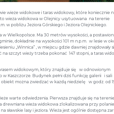
ie wieże widokowe i taras widokowy, które koniecznie n
st to wieża widokowa w Olejnicy usytuowana na terenie
m. w pobliżu Jeziora Górskiego i Jeziora Olejnickiego.
 w Wielkopolsce. Ma 30 metrów wysokości, a postawion
minie, dokładnie na wysokości 101 m n.p.m. w lesie w ok
sieniu „Winnica” , w miejscu gdzie dawniej znajdowały s
 na szczyt wieży trzeba pokonać 147 stopni, a taras wi
tarasem widokowym, który znajduje się w odnowionym
Kaszczorze. Budynek pełni dziś funkcję galerii i sali
obiekt można zwiedzać w każdą niedzielę w godz. od 1
ieże warte odwiedzenia. Pierwsza znajduje się na tereni
a drewniana wieża widokowa zlokalizowana przy polani
na sławskie lasy i jeziora. Wieża jest ogólnie dostępna z