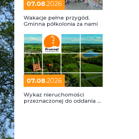
07.08
.2026
Wakacje pełne przygód.
Gminna półkolonia za nami
07.08
.2026
Wykaz nieruchomości
przeznaczonej do oddania w
dzierżawę