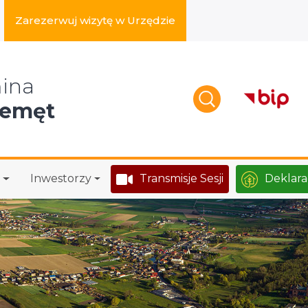
Zarezerwuj wizytę w Urzędzie
zukaj w serwisie
ina
zemęt
Inwestorzy
Transmisje Sesji
Deklara