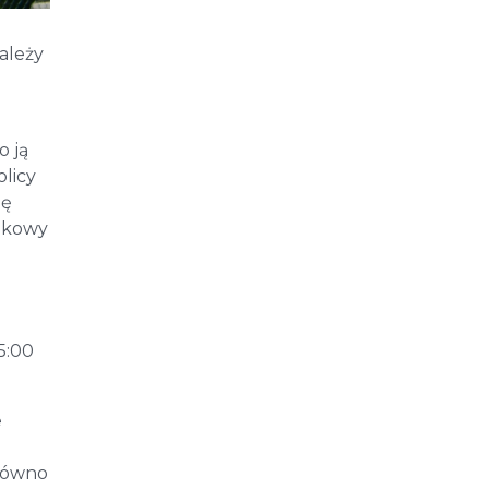
ależy
o ją
olicy
ię
dokowy
5:00
e
e
arówno