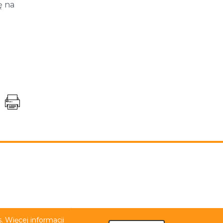
ę na
niem PJM
Tekst łatwy do czytania (ETR)
 Więcej informacji